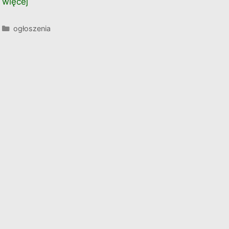
więcej
Kategorie
ogłoszenia