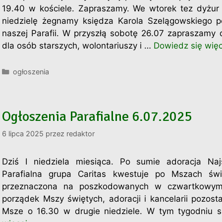
19.40 w kościele. Zapraszamy. We wtorek tez dyżur
niedzielę żegnamy księdza Karola Szelągowskiego p
naszej Parafii. W przyszłą sobotę 26.07 zapraszamy 
dla osób starszych, wolontariuszy i …
Dowiedz się więc
Kategorie
ogłoszenia
Ogłoszenia Parafialne 6.07.2025
6 lipca 2025
przez
redaktor
Dziś I niedziela miesiąca. Po sumie adoracja Na
Parafialna grupa Caritas kwestuje po Mszach świę
przeznaczona na poszkodowanych w czwartkowy
porządek Mszy świętych, adoracji i kancelarii pozos
Msze o 16.30 w drugie niedziele. W tym tygodniu 