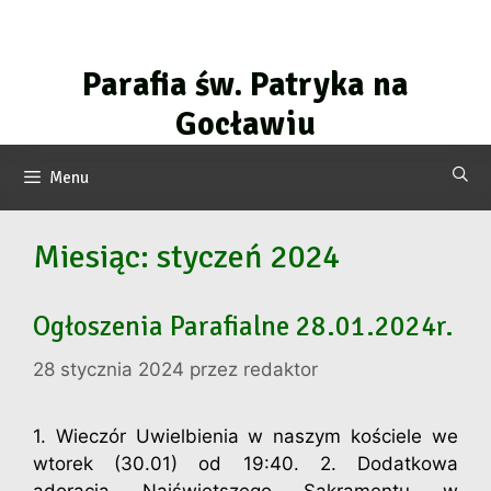
Przejdź
do
treści
Parafia św. Patryka na
Gocławiu
Menu
Miesiąc:
styczeń 2024
Ogłoszenia Parafialne 28.01.2024r.
28 stycznia 2024
przez
redaktor
1. Wieczór Uwielbienia w naszym kościele we
wtorek (30.01) od 19:40. 2. Dodatkowa
adoracja Najświętszego Sakramentu w