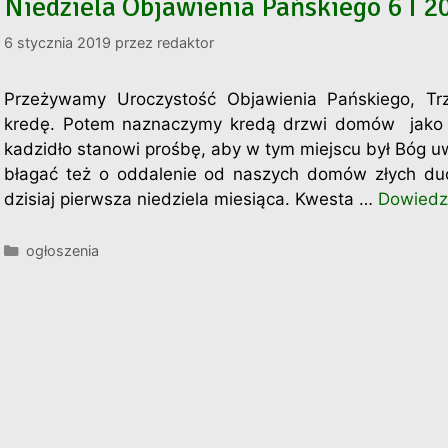
Niedziela Objawienia Pańskiego 6 I 2
6 stycznia 2019
przez
redaktor
Przeżywamy Uroczystość Objawienia Pańskiego, Trze
kredę. Potem naznaczymy kredą drzwi domów jako ś
kadzidło stanowi prośbę, aby w tym miejscu był Bóg u
błagać też o oddalenie od naszych domów złych duch
dzisiaj pierwsza niedziela miesiąca. Kwesta …
Dowiedz 
Kategorie
ogłoszenia