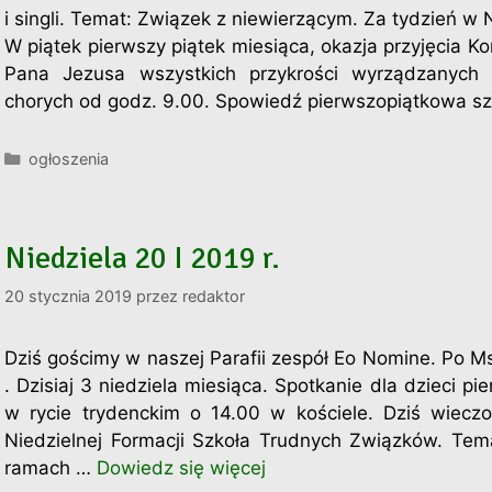
i singli. Temat: Związek z niewierzącym. Za tydzień w 
W piątek pierwszy piątek miesiąca, okazja przyjęcia K
Pana Jezusa wszystkich przykrości wyrządzanych 
chorych od godz. 9.00. Spowiedź pierwszopiątkowa s
Kategorie
ogłoszenia
Niedziela 20 I 2019 r.
20 stycznia 2019
przez
redaktor
Dziś gościmy w naszej Parafii zespół Eo Nomine. Po M
. Dzisiaj 3 niedziela miesiąca. Spotkanie dla dzieci p
w rycie trydenckim o 14.00 w kościele. Dziś wiec
Niedzielnej Formacji Szkoła Trudnych Związków. Tema
ramach …
Dowiedz się więcej