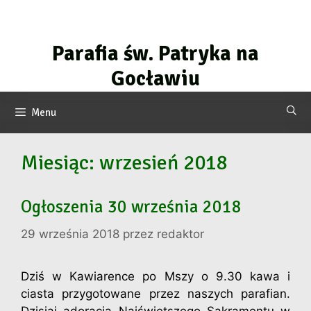
Przejdź
do
treści
Parafia św. Patryka na
Gocławiu
Menu
Miesiąc:
wrzesień 2018
Ogłoszenia 30 września 2018
29 września 2018
przez
redaktor
Dziś w Kawiarence po Mszy o 9.30 kawa i
ciasta przygotowane przez naszych parafian.
Dzisiaj adoracja Najświętszego Sakramentu w